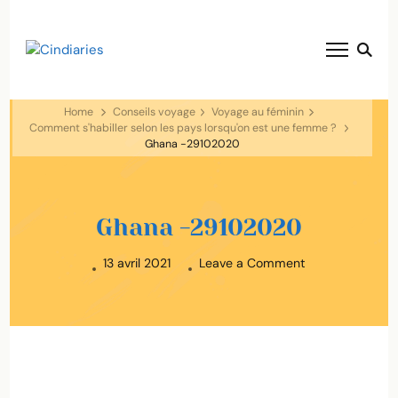
blog voyage solaire ☀️
Cindiaries
Home
Conseils voyage
Voyage au féminin
Comment s'habiller selon les pays lorsqu'on est une femme ?
Ghana -29102020
Ghana -29102020
on
13 avril 2021
Leave a Comment
Ghana
-29102020