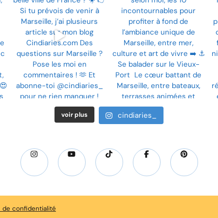
voir plus
cindiaries_
e de confidentialité