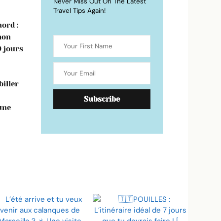
Never Miss Out On The Latest
Travel Tips Again!
ord :
mon
0 jours
iller
une