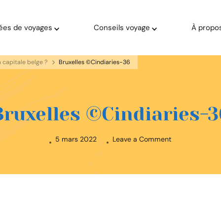
ées de voyages
Conseils voyage
À propo
a capitale belge ?
Bruxelles ©Cindiaries-36
Bruxelles ©Cindiaries-3
on
5 mars 2022
Leave a Comment
Bruxelles
©Cindiaries-
36