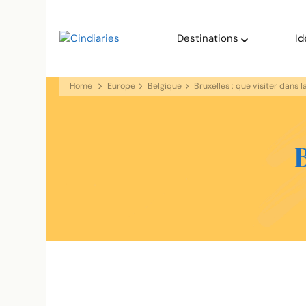
blog voyage solaire ☀️
Destinations
Id
Cindiaries
Home
Europe
Belgique
Bruxelles : que visiter dans l