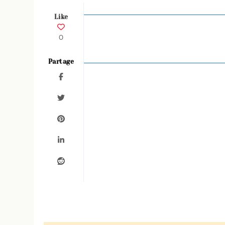
Like
0
Partage