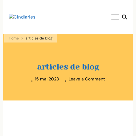
blog voyage solaire ☀️
Cindiaries
Home
articles de blog
articles de blog
on
15 mai 2023
Leave a Comment
articles
de
blog