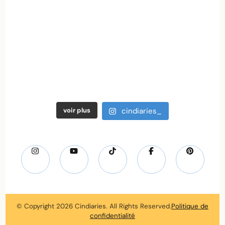
voir plus
cindiaries_
© Copyright 2026
Cindiaries
. All Rights Reserved.
Politique de
confidentialité