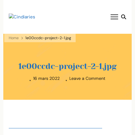
blog voyage solaire ☀️
Cindiaries
Home
1e00ccdc-project-2-1.jpg
1e00ccdc-project-2-1.jpg
on
16 mars 2022
Leave a Comment
1e00ccdc-
project-
2-
1.jpg