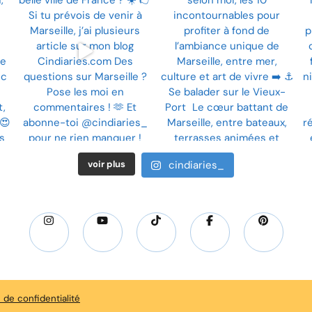
voir plus
cindiaries_
e de confidentialité