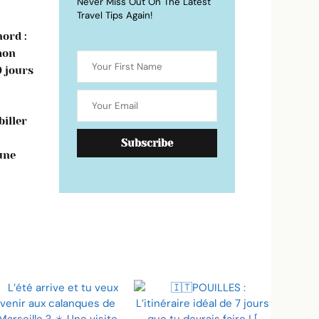
Never Miss Out On The Latest
Travel Tips Again!
ord :
mon
0 jours
iller
une