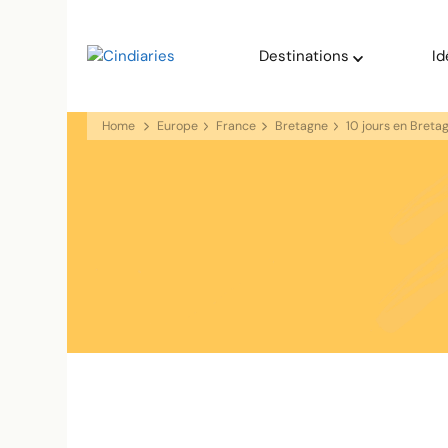
blog voyage solaire ☀️
Destinations
Id
Cindiaries
Home
Europe
France
Bretagne
10 jours en Breta