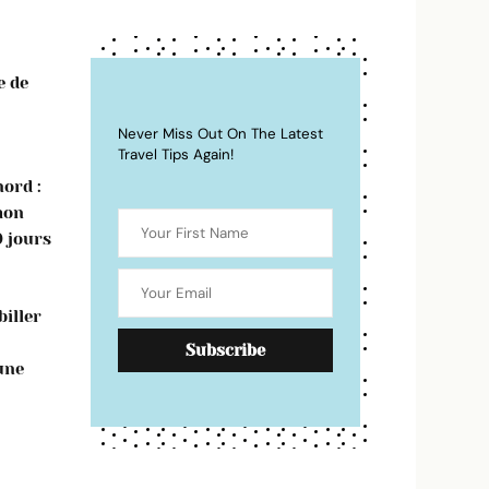
e de
Never Miss Out On The Latest
Travel Tips Again!
ord :
mon
0 jours
iller
une