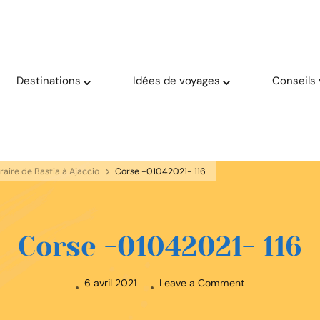
oyage solaire ☀️
aries
Destinations
Idées de voyages
Conseils
néraire de Bastia à Ajaccio
Corse -01042021- 116
Corse -01042021- 116
on
6 avril 2021
Leave a Comment
Corse
-01042021-