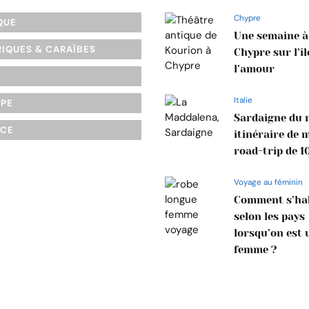
Chypre
QUE
Une semaine à
IQUES & CARAÏBES
Chypre sur l’îl
l’amour
Italie
OPE
Sardaigne du n
NCE
itinéraire de 
road-trip de 1
Voyage au féminin
Comment s’hab
selon les pays
lorsqu’on est 
femme ?