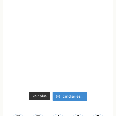
voir plus
cindiaries_