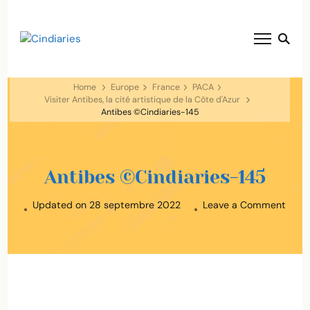
blog voyage solaire ☀️
Cindiaries
Home
Europe
France
PACA
Visiter Antibes, la cité artistique de la Côte d'Azur
Antibes ©Cindiaries-145
Antibes ©Cindiaries-145
on
Updated on
28 septembre 2022
Leave a Comment
Antib
©Cind
145