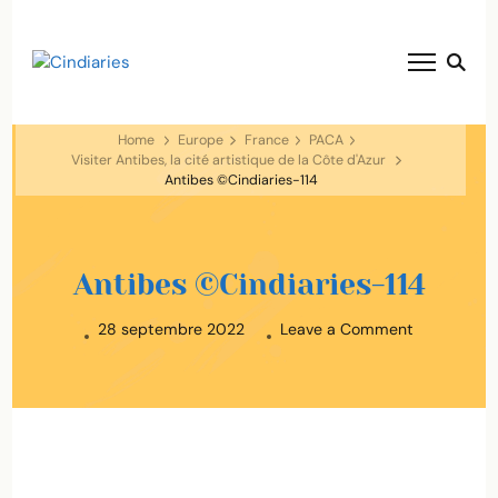
blog voyage solaire ☀️
Cindiaries
Home
Europe
France
PACA
Visiter Antibes, la cité artistique de la Côte d'Azur
Antibes ©Cindiaries-114
Antibes ©Cindiaries-114
on
28 septembre 2022
Leave a Comment
Antibes
©Cindiaries
114