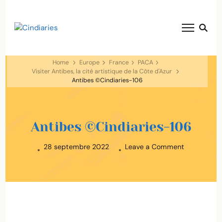
blog voyage solaire ☀️
Cindiaries
Home
Europe
France
PACA
Visiter Antibes, la cité artistique de la Côte d'Azur
Antibes ©Cindiaries-106
Antibes ©Cindiaries-106
on
28 septembre 2022
Leave a Comment
Antibes
©Cindiaries
106