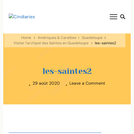
blog voyage solaire ☀️
Cindiaries
Home
Amériques & Caraïbes
Guadeloupe
Visiter l'archipel des Saintes en Guadeloupe
les-saintes2
les-saintes2
on
29 août 2020
Leave a Comment
les-
saintes2