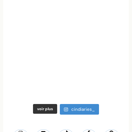
voir plus
cindiaries_