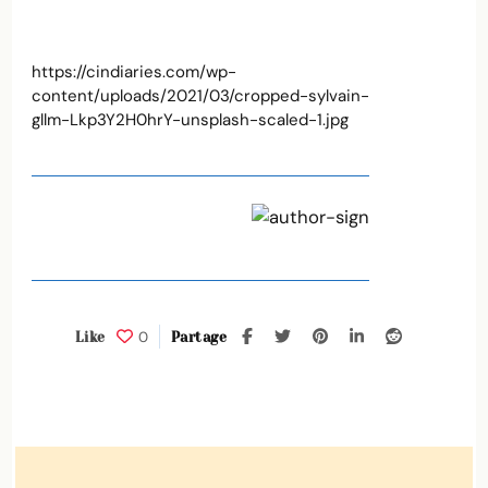
unsplash-
scaled-
1.jpg
https://cindiaries.com/wp-
content/uploads/2021/03/cropped-sylvain-
gllm-Lkp3Y2H0hrY-unsplash-scaled-1.jpg
0
Like
Partage