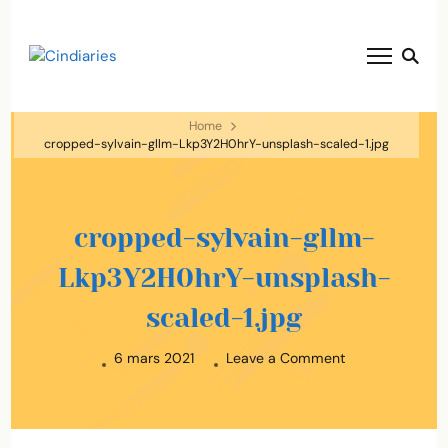
blog voyage solaire ☀️
Cindiaries
Home
cropped-sylvain-gllm-Lkp3Y2H0hrY-unsplash-scaled-1.jpg
cropped-sylvain-gllm-
Lkp3Y2H0hrY-unsplash-
scaled-1.jpg
on
6 mars 2021
Leave a Comment
cropped-
sylvain-
gllm-
Lkp3Y2H0hrY-