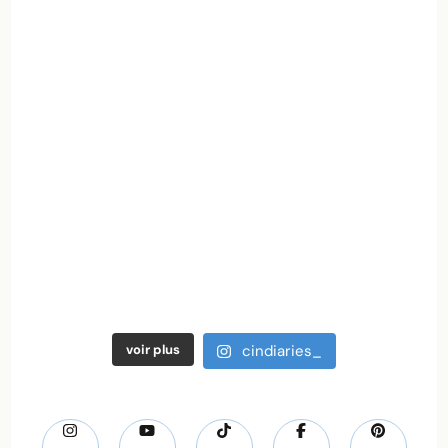
voir plus
cindiaries_