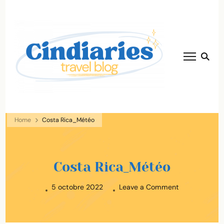
blog voyage
Cindiaries
solaire
Home
Costa Rica_Météo
Costa Rica_Météo
on
5 octobre 2022
Leave a Comment
Costa
Rica_Météo