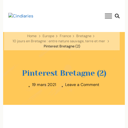
blog voyage solaire ☀️
Cindiaries
Home
Europe
France
Bretagne
10 jours en Bretagne : entre nature sauvage, terre et mer
Pinterest Bretagne (2)
Pinterest Bretagne (2)
on
19 mars 2021
Leave a Comment
Pinterest
Bretagne
(2)