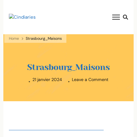
blog voyage solaire ☀️
Cindiaries
Home
Strasbourg_Maisons
Strasbourg_Maisons
on
21 janvier 2024
Leave a Comment
Strasbourg_M